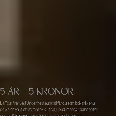
5 ÅR - 5 KRONOR
La Tour firar 5år! Under hela augusti får du som bokar Menu
de Salon välja ett av fem exklusiva jubileumserbjudanden för
endast
5 kronor!
En hyllning till våra första fem år.