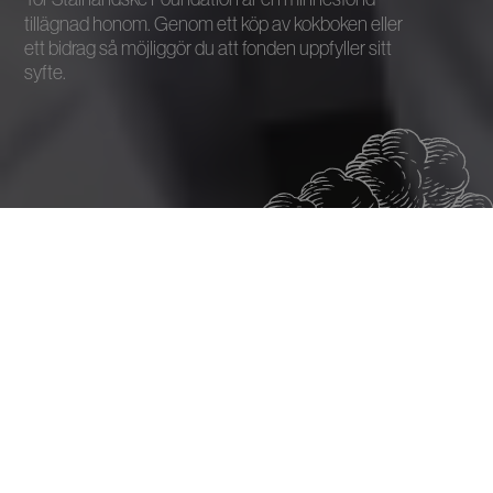
tillägnad honom. Genom ett köp av kokboken eller
ett bidrag så möjliggör du att fonden uppfyller sitt
syfte.