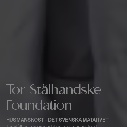
Tor Stålhandske
Foundation
HUSMANSKOST – DET SVENSKA MATARVET
Tor Stålhandske Foundation är en minnesfond