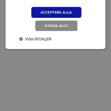
Pontus Group. Mattias får det övergripande ansvaret för drift och
utveckling av både befintliga och framtida satsningar – i en tid då
ACCEPTERA ALLA
koncernen befinner sig i en stark tillväxtfas.
AVVISA ALLT
VISA DETALJER