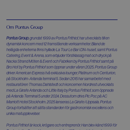
Om Pontus Group
Pontus Group
, grundat 1999 av Pontus Frithiof, har utvecklats till en
dynamisk koncern med 12 framstående verksamheter. Bland de
helägda enheterna finns hyllade La Tour Le Bar i DN-huset, samt Pontus
Catering, Event & Arena, som erbjuder förstklassig mat och dryck på
Nacka Strand Möten & Event och Fabriken by Pontus Frithiof samt på
Bro Hof by Pontus Frithiof som öppnar under våren 2025. Pontus Group
driver American Express två exklusiva lounger, Platinum och Centurion,
på Stockholm-Arlanda terminal 5. Sedan 2015 har samarbetet med
restauratören Thomas Dahlstedt och koncernen Nordrest utvecklats
med La Girafe Arlanda och Little Italy by Pontus Frithiof, som öppnade
på Arlanda Terminal 5 under 2024. Dessutom drivs Pic Poc på AC
Marriott Hotel Stockholm. 2025 lanseras La Girafe i Uppsala. Pontus
Group fortsätter att sätta standarden för gastronomisk excellens och
unika matupplevelser.
Pontus Frithiof är kock, krögare och entreprenör. Han blev känd 1999 för