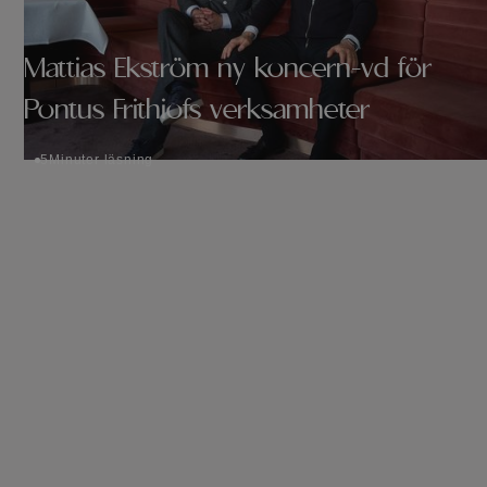
Mattias Ekström ny koncern-vd för
Pontus Frithiofs verksamheter
5
Minuter läsning