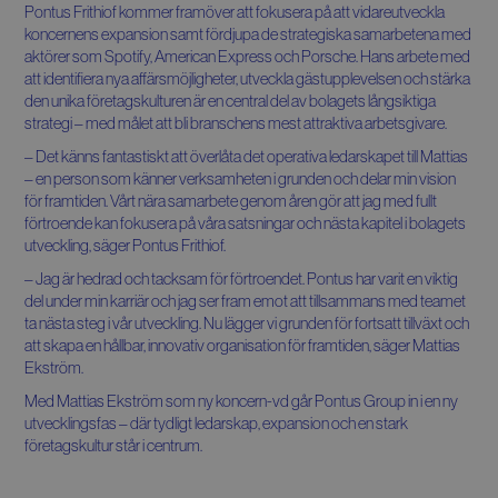
Pontus Frithiof kommer framöver att fokusera på att vidareutveckla
koncernens expansion samt fördjupa de strategiska samarbetena med
aktörer som Spotify, American Express och Porsche. Hans arbete med
att identifiera nya affärsmöjligheter, utveckla gästupplevelsen och stärka
den unika företagskulturen är en central del av bolagets långsiktiga
strategi – med målet att bli branschens mest attraktiva arbetsgivare.
– Det känns fantastiskt att överlåta det operativa ledarskapet till Mattias
– en person som känner verksamheten i grunden och delar min vision
för framtiden. Vårt nära samarbete genom åren gör att jag med fullt
förtroende kan fokusera på våra satsningar och nästa kapitel i bolagets
utveckling, säger Pontus Frithiof.
– Jag är hedrad och tacksam för förtroendet. Pontus har varit en viktig
del under min karriär och jag ser fram emot att tillsammans med teamet
ta nästa steg i vår utveckling. Nu lägger vi grunden för fortsatt tillväxt och
att skapa en hållbar, innovativ organisation för framtiden, säger Mattias
Ekström.
Med Mattias Ekström som ny koncern-vd går Pontus Group in i en ny
utvecklingsfas – där tydligt ledarskap, expansion och en stark
företagskultur står i centrum.