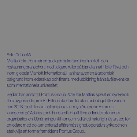
Foto: DubbelW
Mattias Ekström har en gedigen bakgrund inom hotell- och
restaurangbranschen, med tidigare roller på bland annat Hotel Rival och
inom globala Marriott International. Han har även en akademisk
bakgrund inom ledarskap och finans, med utbildning från såväl svenska
som internationella universitet.
Sedan han anslöt till Pontus Group 2018 har Mattias spelat en nyckelroll i
flera avgörande projekt. Efter en kortare tid utanför bolaget återvände
han 2023 för att leda etableringen av de nya American Express-
loungerna på Arlanda, och har därefter haft flera ledande roller inom
organisationen. Utnämningen till koncern-vd är ett naturligt nästa steg för
en ledare med dokumenterad affärsmässighet, operativ styrka och en
stark vilja att forma framtidens Pontus Group.